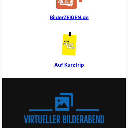
BilderZEIGEN.de
A
u
f
K
u
r
z
t
r
i
p