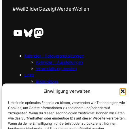
#WeilBilderGezeigtWerdenWollen
YouTube
Bluesky
Mastodon
Kalender – Fotoveranstaltungen
Kalender – Ausstellungen
Veranstaltung melden
Links
Bilder-Blogs
Bilder-Seiten im Web
Einwilligung verwalten
Link melden
Startseite
Um dir ein optimales Erlebnis zu bieten, verwenden wir Technologien wie
Kontakt
Cookies, um Geräteinformationen zu speichern und/oder darauf
Datenschutzerklärung
zuzugreifen. Wenn du diesen Technologien zustimmst, können wir Daten
wie das Surfverhalten oder eindeutige IDs auf dieser Website verarbeiten.
Cookie-Richtlinie
Wenn du deine Einwilligung nicht erteilst oder zurückziehst, können
Impressum
bestimmte Merkmale und Funktionen beeinträchtigt werden.