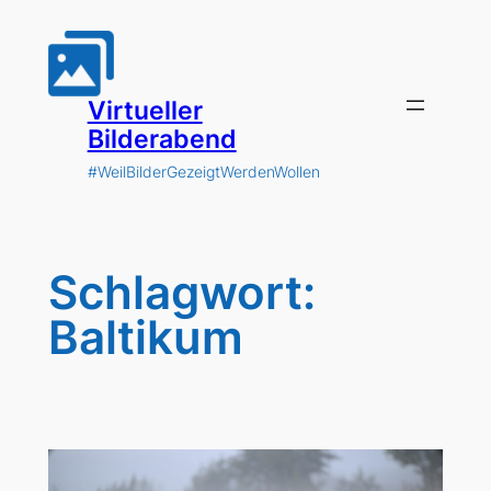
Zum
Inhalt
springen
Virtueller
Bilderabend
#WeilBilderGezeigtWerdenWollen
Schlagwort:
Baltikum