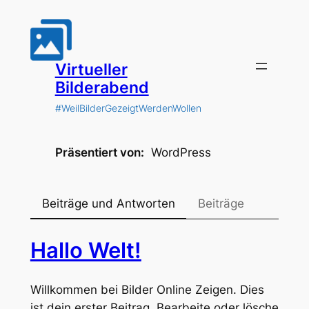
Zum
Inhalt
springen
Virtueller
Bilderabend
#WeilBilderGezeigtWerdenWollen
Präsentiert von
WordPress
Beiträge und Antworten
Beiträge
Hallo Welt!
Willkommen bei Bilder Online Zeigen. Dies
ist dein erster Beitrag. Bearbeite oder lösche