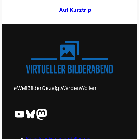
A
u
f
K
u
r
z
t
r
i
p
#WeilBilderGezeigtWerdenWollen
YouTube
Bluesky
Mastodon
Kalender – Fotoveranstaltungen